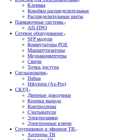
Клеммы
Коробки распределительные
Распределительные щиты
Парковочные системы
АП-ПРО
Сетевое оборудование
SFP модули
Коммутаторы POE
Маршрутизаторы
Медиаконвертеры
Свичи
Точки доступа
Сигнализация
Dahua
Hikvision (Ax-Pro)
СКУД
Дверные доводчики
Кнопки выхода
Контроллеры
Считыватели
Электрозамки
Электронные ключи
Спутниковое и эфирное ТВ
Антенны ТВ