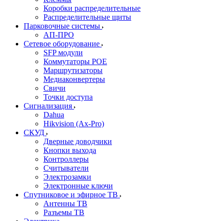
Коробки распределительные
Распределительные щиты
Парковочные системы
АП-ПРО
Сетевое оборудование
SFP модули
Коммутаторы POE
Маршрутизаторы
Медиаконвертеры
Свичи
Точки доступа
Сигнализация
Dahua
Hikvision (Ax-Pro)
СКУД
Дверные доводчики
Кнопки выхода
Контроллеры
Считыватели
Электрозамки
Электронные ключи
Спутниковое и эфирное ТВ
Антенны ТВ
Разъемы ТВ