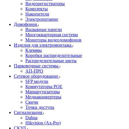
Видеорегистраторы
Комплекты
Накопители
Электропитание
Домофония
Вызывные панели
Многоквартирная система
Мониторы видеодомофонов
Изделия для электромонтажа
Клеммы
Коробки распределительные
Распределительные щиты
Парковочные системы
АП-ПРО
Сетевое оборудование
SFP модули
Коммутаторы POE
Маршрутизаторы
Медиаконвертеры
Свичи
Точки доступа
Сигнализация
Dahua
Hikvision (Ax-Pro)
СКУД