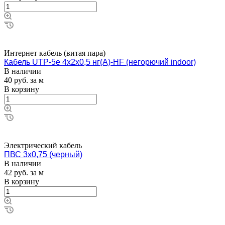
Интернет кабель (витая пара)
Кабель UTP-5e 4х2х0,5 нг(А)-HF (негорючий indoor)
В наличии
40
руб.
за м
В корзину
Электрический кабель
ПВС 3х0,75 (черный)
В наличии
42
руб.
за м
В корзину