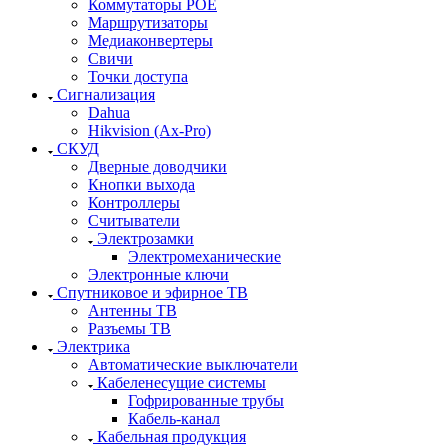
Коммутаторы POE
Маршрутизаторы
Медиаконвертеры
Свичи
Точки доступа
Сигнализация
Dahua
Hikvision (Ax-Pro)
СКУД
Дверные доводчики
Кнопки выхода
Контроллеры
Считыватели
Электрозамки
Электромеханические
Электронные ключи
Спутниковое и эфирное ТВ
Антенны ТВ
Разъемы ТВ
Электрика
Автоматические выключатели
Кабеленесущие системы
Гофрированные трубы
Кабель-канал
Кабельная продукция