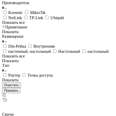
Производитель
Keenetic
MikroTik
NetLink
TP-Link
Ubiquiti
Показать все
?
Примечание
Показать:
Размещение
Din-Рейка
Внутренняя
настенный, настольный
Настольный
настольный
Показать все
Показать:
Тип
Роутер
Точка доступа
Показать:
Очистить
Свичи