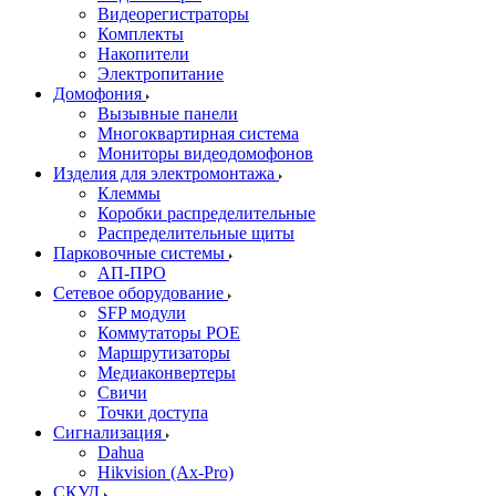
Видеорегистраторы
Комплекты
Накопители
Электропитание
Домофония
Вызывные панели
Многоквартирная система
Мониторы видеодомофонов
Изделия для электромонтажа
Клеммы
Коробки распределительные
Распределительные щиты
Парковочные системы
АП-ПРО
Сетевое оборудование
SFP модули
Коммутаторы POE
Маршрутизаторы
Медиаконвертеры
Свичи
Точки доступа
Сигнализация
Dahua
Hikvision (Ax-Pro)
СКУД