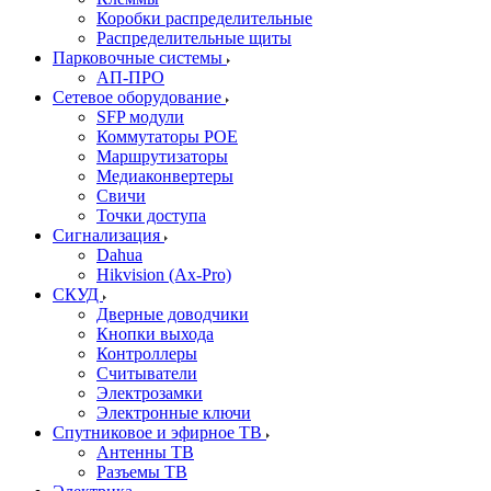
Коробки распределительные
Распределительные щиты
Парковочные системы
АП-ПРО
Сетевое оборудование
SFP модули
Коммутаторы POE
Маршрутизаторы
Медиаконвертеры
Свичи
Точки доступа
Сигнализация
Dahua
Hikvision (Ax-Pro)
СКУД
Дверные доводчики
Кнопки выхода
Контроллеры
Считыватели
Электрозамки
Электронные ключи
Спутниковое и эфирное ТВ
Антенны ТВ
Разъемы ТВ