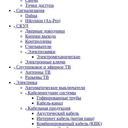
Свичи
Точки доступа
Сигнализация
Dahua
Hikvision (Ax-Pro)
СКУД
Дверные доводчики
Кнопки выхода
Контроллеры
Считыватели
Электрозамки
Электромеханические
Электронные ключи
Спутниковое и эфирное ТВ
Антенны ТВ
Разъемы ТВ
Электрика
Автоматические выключатели
Кабеленесущие системы
Гофрированные трубы
Кабель-канал
Кабельная продукция
Акустический кабель
Интернет кабель (витая пара)
Комбинированный кабель (КВК)