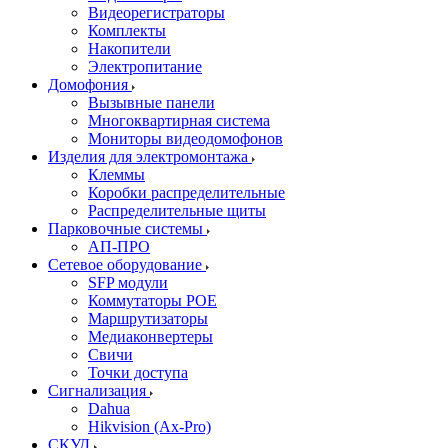
Видеорегистраторы
Комплекты
Накопители
Электропитание
Домофония
Вызывные панели
Многоквартирная система
Мониторы видеодомофонов
Изделия для электромонтажа
Клеммы
Коробки распределительные
Распределительные щиты
Парковочные системы
АП-ПРО
Сетевое оборудование
SFP модули
Коммутаторы POE
Маршрутизаторы
Медиаконвертеры
Свичи
Точки доступа
Сигнализация
Dahua
Hikvision (Ax-Pro)
СКУД