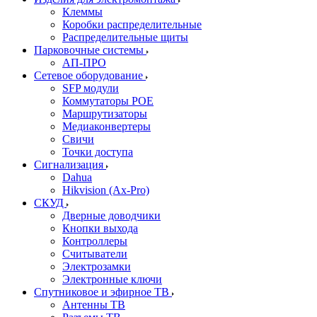
Клеммы
Коробки распределительные
Распределительные щиты
Парковочные системы
АП-ПРО
Сетевое оборудование
SFP модули
Коммутаторы POE
Маршрутизаторы
Медиаконвертеры
Свичи
Точки доступа
Сигнализация
Dahua
Hikvision (Ax-Pro)
СКУД
Дверные доводчики
Кнопки выхода
Контроллеры
Считыватели
Электрозамки
Электронные ключи
Спутниковое и эфирное ТВ
Антенны ТВ