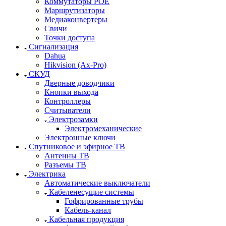
Коммутаторы POE
Маршрутизаторы
Медиаконвертеры
Свичи
Точки доступа
Сигнализация
Dahua
Hikvision (Ax-Pro)
СКУД
Дверные доводчики
Кнопки выхода
Контроллеры
Считыватели
Электрозамки
Электромеханические
Электронные ключи
Спутниковое и эфирное ТВ
Антенны ТВ
Разъемы ТВ
Электрика
Автоматические выключатели
Кабеленесущие системы
Гофрированные трубы
Кабель-канал
Кабельная продукция