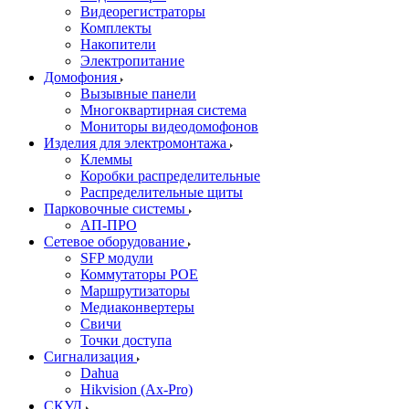
Видеорегистраторы
Комплекты
Накопители
Электропитание
Домофония
Вызывные панели
Многоквартирная система
Мониторы видеодомофонов
Изделия для электромонтажа
Клеммы
Коробки распределительные
Распределительные щиты
Парковочные системы
АП-ПРО
Сетевое оборудование
SFP модули
Коммутаторы POE
Маршрутизаторы
Медиаконвертеры
Свичи
Точки доступа
Сигнализация
Dahua
Hikvision (Ax-Pro)
СКУД