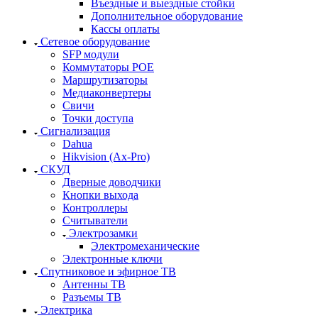
Въездные и выездные стойки
Дополнительное оборудование
Кассы оплаты
Сетевое оборудование
SFP модули
Коммутаторы POE
Маршрутизаторы
Медиаконвертеры
Свичи
Точки доступа
Сигнализация
Dahua
Hikvision (Ax-Pro)
СКУД
Дверные доводчики
Кнопки выхода
Контроллеры
Считыватели
Электрозамки
Электромеханические
Электронные ключи
Спутниковое и эфирное ТВ
Антенны ТВ
Разъемы ТВ
Электрика