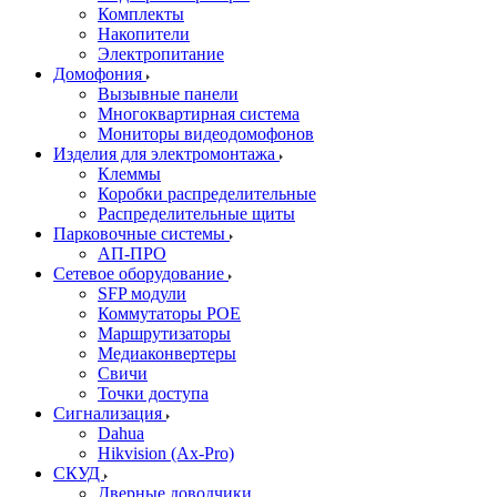
Комплекты
Накопители
Электропитание
Домофония
Вызывные панели
Многоквартирная система
Мониторы видеодомофонов
Изделия для электромонтажа
Клеммы
Коробки распределительные
Распределительные щиты
Парковочные системы
АП-ПРО
Сетевое оборудование
SFP модули
Коммутаторы POE
Маршрутизаторы
Медиаконвертеры
Свичи
Точки доступа
Сигнализация
Dahua
Hikvision (Ax-Pro)
СКУД
Дверные доводчики